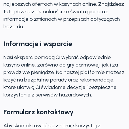
najlepszych ofertach w kasynach online. Znajdziesz
tutaj również aktualności ze świata gier oraz
informacje o zmianach w przepisach dotyczących
hazardu.
Informacje i wsparcie
Nasi eksperci pomogą Ci wybrać odpowiednie
kasyno online, zarówno do gry darmowej, jak i za
prawdziwe pieniądze. Na naszej platformie możesz
liczyć na bezpłatne porady oraz rekomendacje,
które ułatwią Ci świadome decyzje i bezpieczne
korzystanie z serwisów hazardowych.
Formularz kontaktowy
Aby skontaktować się z nami, skorzystaj z