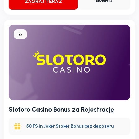
ZAGRAJ TERAZ
RECENZJA
6
Slotoro Casino Bonus za Rejestrację
50 FS in Joker Stoker Bonus bez depozytu