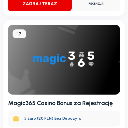
ZAGRAJ TERAZ
RECENZJA
17
Magic365 Casino Bonus za Rejestrację
5 Euro (20 PLN) Bez Depozytu