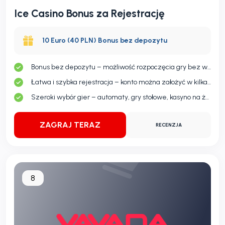
Ice Casino Bonus za Rejestrację
10 Euro (40 PLN) Bonus bez depozytu
Bonus bez depozytu – możliwość rozpoczęcia gry bez własnych środków.
Łatwa i szybka rejestracja – konto można założyć w kilka minut.
Szeroki wybór gier – automaty, gry stołowe, kasyno na żywo.
ZAGRAJ TERAZ
RECENZJA
8