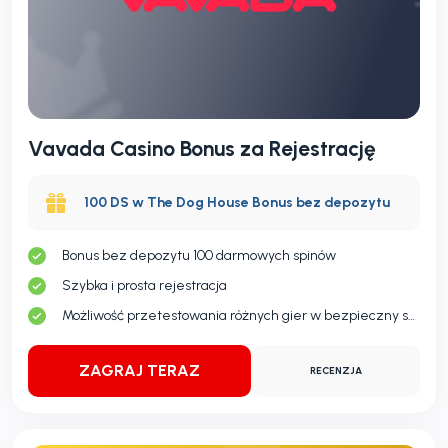
Vavada Casino Bonus za Rejestrację
100 DS w The Dog House Bonus bez depozytu
Bonus bez depozytu 100 darmowych spinów
Szybka i prosta rejestracja
Możliwość przetestowania różnych gier w bezpieczny sposób
ZAGRAJ TERAZ
RECENZJA