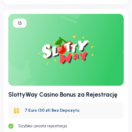
13
SlottyWay Casino Bonus za Rejestrację
7 Euro (30 zł) Bez Depozytu
Szybka i prosta rejestracja