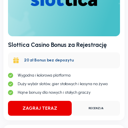
Slottica Casino Bonus za Rejestrację
20 zł Bonus bez depozytu
Wygodna i kolorowa platforma
Duży wybór slotów, gier stołowych i kasyna na żywo
Hojne bonusy dla nowych i stałych graczy
ZAGRAJ TERAZ
RECENZJA