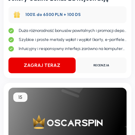
100% do 6500 PLN + 100 DS
Duża różnorodność bonusów powitalnych i promocji depozytowych.
Szybkie i proste metody wpłat i wypłat (karty, e-portfele, kryptowaluty).
Intuicyjny i responsywny interfejs zarówno na komputerze, jak i na urządzeniach mobilnych.
ZAGRAJ TERAZ
RECENZJA
15