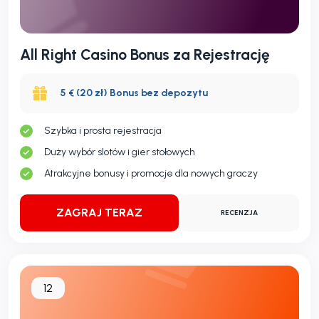
All Right Casino Bonus za Rejestrację
5 € (20 zł) Bonus bez depozytu
Szybka i prosta rejestracja
Duży wybór slotów i gier stołowych
Atrakcyjne bonusy i promocje dla nowych graczy
ZAGRAJ TERAZ
RECENZJA
12