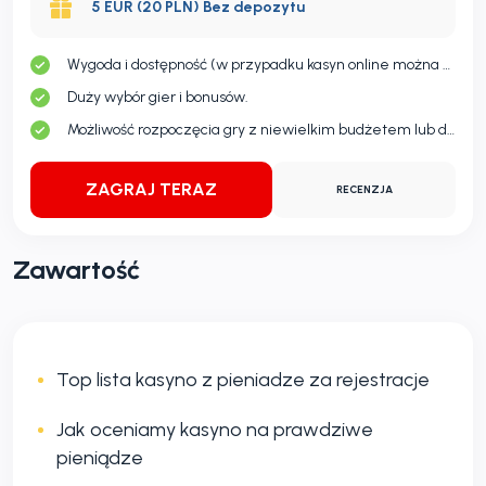
5 EUR (20 PLN) Bez depozytu
Wygoda i dostępność (w przypadku kasyn online można grać w domu).
Duży wybór gier i bonusów.
Możliwość rozpoczęcia gry z niewielkim budżetem lub dzięki bonusowi bez depozytu.
ZAGRAJ TERAZ
RECENZJA
Zawartość
Top lista kasyno z pieniadze za rejestracje
Jak oceniamy kasyno na prawdziwe
pieniądze