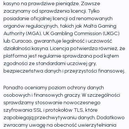
kasyno na prawdziwe pieniądze. Zawsze
zaczynamy od sprawdzenia licencji. Tylko
posiadanie oficjalnej licencji od renomowanych
organów regulacyjnych, takich jak Malta Gaming
Authority (MGA), UK Gambling Commission (UKGC)
lub Curacao, gwarantuje legalność i uczciwość
działalności kasyna. Licencja potwierdza również, że
platforma jest regularnie sprawdzana pod kątem
zgodności ze standardami uczciwej gry,
bezpieczeństwa danych i przejrzystości finansowej.
Ponadto oceniamy poziom ochrony danych
osobowych i finansowych graczy. W szczególności
sprawdzamy stosowanie nowoczesnego
szyfrowania SSL i protokołów TLS, które
zapobiegają przechwytywaniu danych. Dodatkowo
zwracamy uwagę na obecność uwierzytelniania