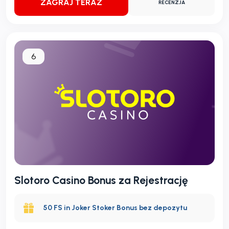
ZAGRAJ TERAZ
RECENZJA
6
Slotoro Casino Bonus za Rejestrację
50 FS in Joker Stoker Bonus bez depozytu