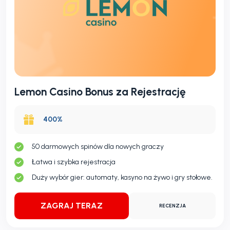
Lemon Casino Bonus za Rejestrację
400%
50 darmowych spinów dla nowych graczy
Łatwa i szybka rejestracja
Duży wybór gier: automaty, kasyno na żywo i gry stołowe.
ZAGRAJ TERAZ
RECENZJA