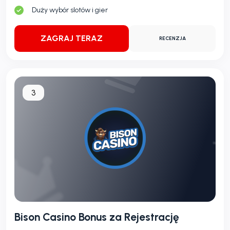
Duży wybór slotów i gier
ZAGRAJ TERAZ
RECENZJA
3
Bison Casino Bonus za Rejestrację