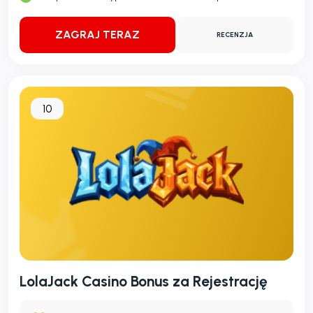
ZAGRAJ TERAZ
RECENZJA
10
LolaJack Casino Bonus za Rejestrację