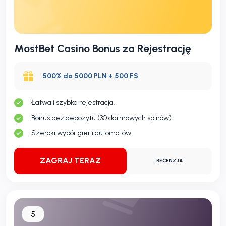
MostBet Casino Bonus za Rejestrację
500% do 5000 PLN + 500 FS
Łatwa i szybka rejestracja.
Bonus bez depozytu (30 darmowych spinów).
Szeroki wybór gier i automatów.
ZAGRAJ TERAZ
RECENZJA
5