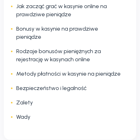
Jak zacząć grać w kasynie online na
prawdziwe pieniądze
Bonusy w kasynie na prawdziwe
pieniądze
Rodzaje bonusów pieniężnych za
rejestrację w kasynach online
Metody płatności w kasynie na pieniądze
Bezpieczeństwo i legalność
Zalety
Wady