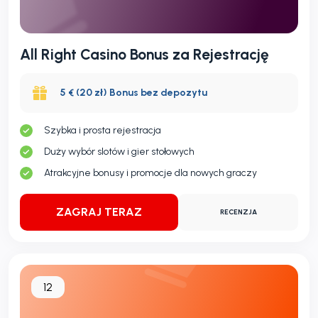
All Right Casino Bonus za Rejestrację
5 € (20 zł) Bonus bez depozytu
Szybka i prosta rejestracja
Duży wybór slotów i gier stołowych
Atrakcyjne bonusy i promocje dla nowych graczy
ZAGRAJ TERAZ
RECENZJA
12