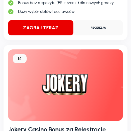
Bonus bez depozytu (FS + środki) dla nowych graczy
Duży wybór slotów i dostawców
ZAGRAJ TERAZ
RECENZJA
14
Jokery Casino Bonus za Rejestrację