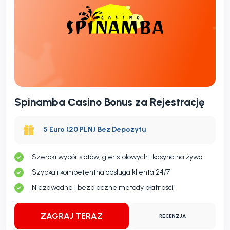
Spinamba Сasino Bonus za Rejestrację
5 Euro (20 PLN) Bez Depozytu
Szeroki wybór slotów, gier stołowych i kasyna na żywo
Szybka i kompetentna obsługa klienta 24/7
Niezawodne i bezpieczne metody płatności
ZAGRAJ TERAZ
RECENZJA