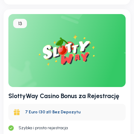
13
SlottyWay Casino Bonus za Rejestrację
7 Euro (30 zł) Bez Depozytu
Szybka i prosta rejestracja