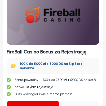
FireBall Casino Bonus za Rejestrację
100% do 5000 zł + 5000 DS na Big Bass
Bonanza
Bonus powitalny — 100 % do 2 500 zł + 5 000 DS na slot Big Bass Bonanza
Łatwa i szybka rejestracja
Duży wybór gier i wiele metod płatności.